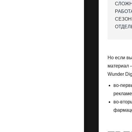
СЛОЖН
РАБОТ
СЕЗОН
ОТДЕЛ
Но если вы
материал —
Wunder Dig
во-перв
рекламе
во-втор
фармаце