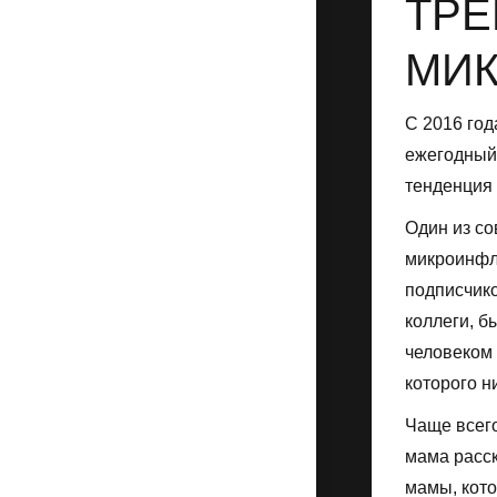
ТРЕ
МИ
С 2016 год
ежегодный 
тенденция 
Один из со
микроинфлю
подписчико
коллеги, б
человеком 
которого н
Чаще всего
мама расск
мамы, кот