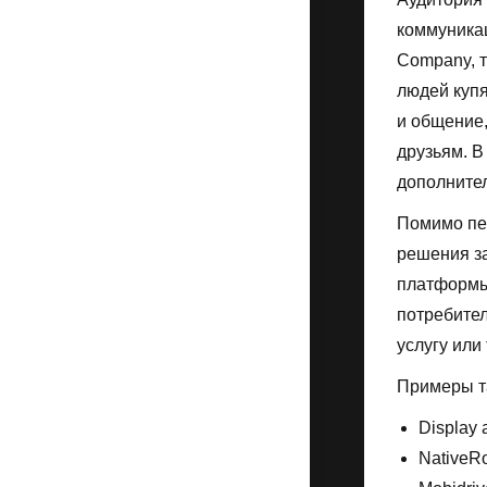
коммуника
Company, т
людей купя
и общение,
друзьям. В
дополните
Помимо пе
решения за
платформы
потребител
услугу или
Примеры т
Display 
NativeRo