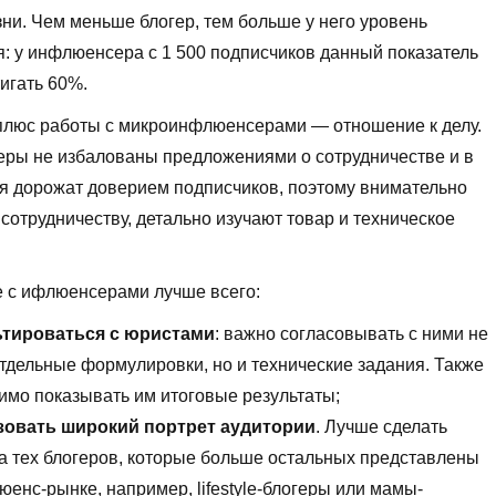
ни. Чем меньше блогер, тем больше у него уровень
: у инфлюенсера с 1 500 подписчиков данный показатель
игать 60%.
плюс работы с микроинфлюенсерами — отношение к делу.
еры не избалованы предложениями о сотрудничестве и в
я дорожат доверием подписчиков, поэтому внимательно
 сотрудничеству, детально изучают товар и техническое
е с ифлюенсерами лучше всего:
ьтироваться с юристами
: важно согласовывать с ними не
отдельные формулировки, но и технические задания. Также
имо показывать им итоговые результаты;
зовать широкий портрет аудитории
. Лучше сделать
на тех блогеров, которые больше остальных представлены
юенс-рынке, например, lifestyle-блогеры или мамы-