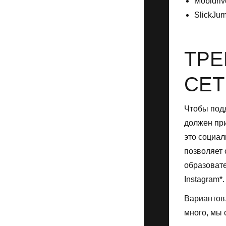
Mobidriv
SlickJum
ТРЕ
СЕТ
Чтобы подд
должен при
это социал
позволяет 
образовате
Instagram*.
Вариантов
много, мы 