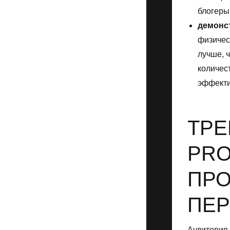
блогеры
демонс
физичес
лучше, ч
количест
эффекти
ТРЕ
PRO
ПРО
ПЕ
Аудитория