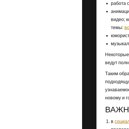
работа 
анимаци
видео; 
темы:
во
юморист
музыкал
Некоторые
ведут полн
Таким обра
подходящую
узнаваемос
новому и г
ВАЖН
в
социа