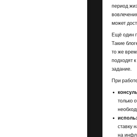
период жиз
вовлечения
может дост
Ещё один 
Такие блог
то же врем
подходят к
задание.
При работ
консул
только 
необход
исполь
ставку 
на инфл