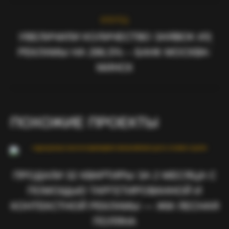
PROJECT
ВПЕРЁД
NAVIGATION
УВЕЛИЧИЛИ КОЛИЧЕСТВО ЗАЯВОК ИЗ
РЕКЛАМЫ НА 286,5% – БАНК МОСКВА-
Next
project:
МИНСК
ПОХОЖИЕ ПРОЕКТЫ
ПРОДАЛИ 32 КВАРТИРЫ ЗА 2 МЕСЯЦА С
ПОМОЩЬЮ ТАРГЕТИРОВАННОЙ И
КОНТЕКСТНОЙ РЕКЛАМЫ — ЖМ ЛЕСНАЯ
ПОЛЯНА