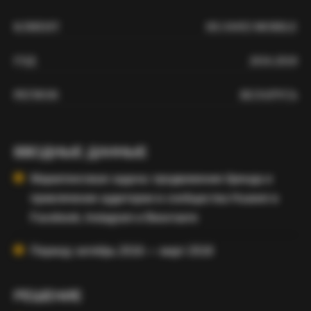
КЛИЕНТ
HUAWEI MOBILE
ГОД
2016-2018
РЕГИОН
БЕЛАРУСЬ
ВВОДНЫЕ ДАННЫЕ
Маркетинговая задача: продвижение бренда и
привлечение аудитории в сообщества Huawei в
Facebook, Instagram и Вконтакте
Период: октябрь 2016 — март 2018
РЕШЕНИЕ