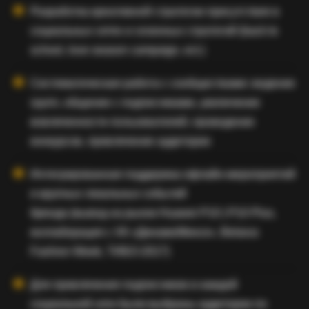
Разработка креативной стратегии присутствия в
социальных сетях и сезонных стратегий (back to
school, love season campaign, ect.)
Систематическая работа с сообществами: ведение
групп, общение с подписчиками, увеличение
вовлеченности пользователей, проведение
конкурсов, привлечение аудитории
Интегрированная поддержка офлайн-мероприятий
и крупных локальных событий
бренда (вывод на рынок Huawei P10 | P10 Plus,
коллаборация с ХК «ДинамоМинск», Belarus
Fashion Week, ТИБО-2017)
Для привлечения подписчиков в каждой
социальной сети были выбраны аудитории по