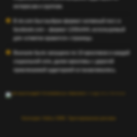
интересам и группам.
В vk.com был выбран формат нативный пост, в
facebook.com – формат 1200х444, используемый
для «отметок нравится» страницы.
Вначале было запущено по 10 креативов в каждой
социальной сети, далее креативы с дорогой
привлекаемой аудиторией останавливались.
Категории:
Кейсы SMM
,
Таргетированная реклама