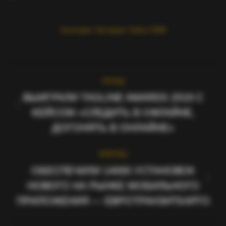
Категории:
Автопром
,
Кейсы SMM
PROJECT
НАЗАД
NAVIGATION
ВЫИГРАЛИ TAGLINE AWARDS 2019 С
КЕЙСОМ «СЛЕДИТЬ В ОФЛАЙНЕ,
Previous
project:
ДОГОНЯТЬ В ОНЛАЙНЕ»
ВПЕРЁД
ОБЕСПЕЧИЛИ 14000 УСТАНОВОК
НОВОГО НА РЫНКЕ МОБИЛЬНОГО
Next
project:
ПРИЛОЖЕНИЯ — ЕВРОТРАНЗИТКАРГО