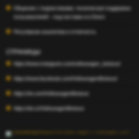
Общение с подписчиками, техническая поддержка
пользователей – под постами и в Direct
Регулярная аналитика и отчетность
СТРАНИЦЫ
https://www.instagram.com/volkswagen_belarus/
https://www.facebook.com/VolkswagenBelarus/
https://vk.com/VolkswagenBelarus
https://ok.ru/VolkswagenBelarus