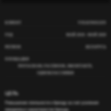
КЛИЕНТ
VOLKSWAGEN
ГОД
МАЙ 2018 - МАЙ 2020
РЕГИОН
БЕЛАРУСЬ
ПЛОЩАДКИ
INSTAGRAM, FACEBOOK, ВКОНТАКТЕ,
ОДНОКЛАССНИКИ
ЦЕЛЬ
Повышение лояльности к бренду за счет усиления
имиджевых характеристик бренда.