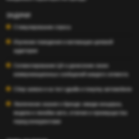
ЗАДАЧИ
Стимулирование спроса
Изучение поведения и мотивации целевой
аудитории
Сегментирование ЦА и донесение своих
коммуникационных сообщений каждого сегмента
Сбор заявок и на тест-драйв и покупку автомобиле
Увеличение знания о бренде: имидж концерна,
модели и линейки авто, отличия и преимущества
перед конкурентами