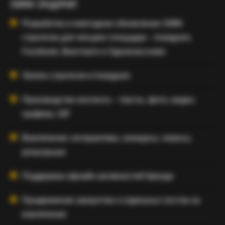
SMM-ЗАДАЧИ
Разработка и ежегодное обновление SMM-
стратегии для четырех площадок – Instagram,
Facebook, Вконтакте и Одноклассники
Stories-стратегия в Instagram
Производство контента – тексты, фото, видео,
графика, GIF
Вовлечение: интерактивы, конкурсы, опросы,
розыгрыши
Поддержка офлайн-активностей бренда
Продвижение аккаунтов и отдельных постов на
вовлечение